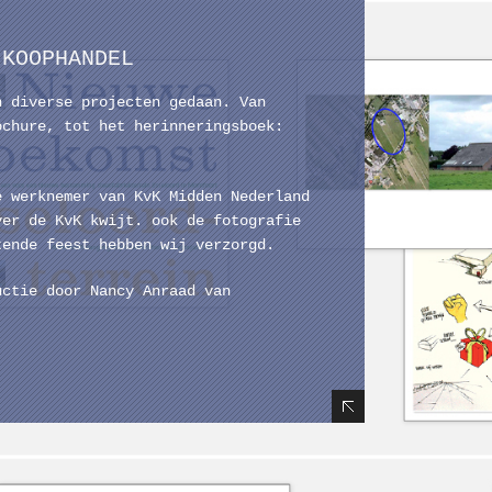
 KOOPHANDEL
n diverse projecten gedaan. Van
ochure, tot het herinneringsboek:
’
e werknemer van KvK Midden Nederland
ver de KvK kwijt. ook de fotografie
tende feest hebben wij verzorgd.
uctie door Nancy Anraad van
Hide Content