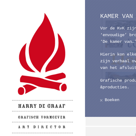
KAMER VAN
Vor de KvK zij
‘envoudige’ br
‘De kamer van…
Hierin kon elk
zijn verhaal o
van het afslui
Grafische prod
&producties.
Boeken