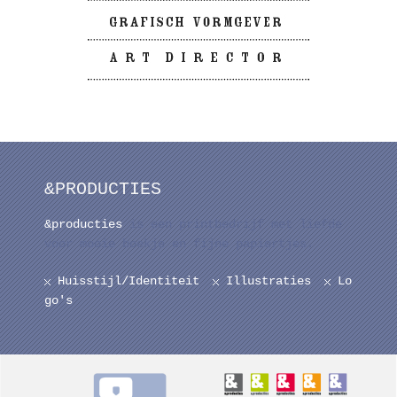
&PRODUCTIES
&producties
is een printbedrijf met liefde
voor mooie boekje en fijne papiertjes.
Huisstijl/Identiteit
Illustraties
Lo
go's